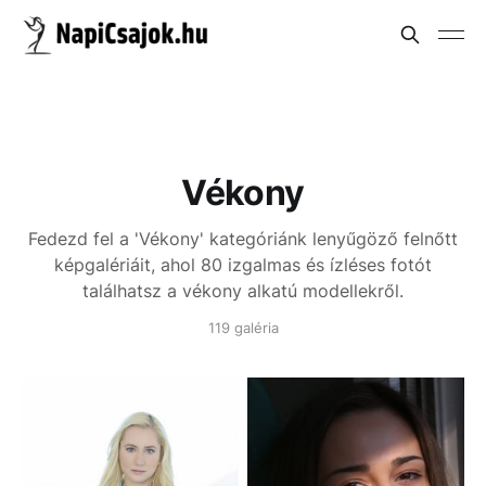
Vékony
Fedezd fel a 'Vékony' kategóriánk lenyűgöző felnőtt
képgalériáit, ahol 80 izgalmas és ízléses fotót
találhatsz a vékony alkatú modellekről.
119 galéria