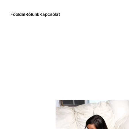
Főoldal
Rólunk
Kapcsolat