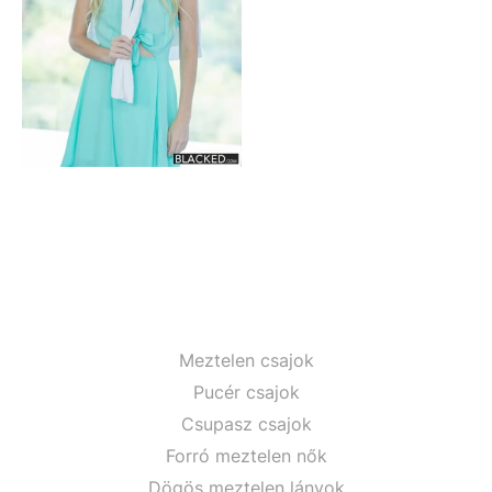
Meztelen csajok
Pucér csajok
Csupasz csajok
Forró meztelen nők
Dögös meztelen lányok