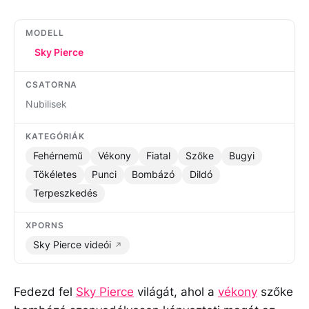
MODELL
Sky Pierce
CSATORNA
Nubilisek
KATEGÓRIÁK
Fehérnemű
Vékony
Fiatal
Szőke
Bugyi
Tökéletes
Punci
Bombázó
Dildó
Terpeszkedés
XPORNS
Sky Pierce videói
Fedezd fel
Sky Pierce
világát, ahol a
vékony
szőke