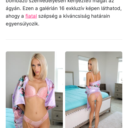
bombázó szenvedélyesen kényezteti magát az
ágyán. Ezen a galérián 16 exkluzív képen láthatod,
ahogy a
fiatal
szépség a kíváncsiság határain
egyensúlyozik.