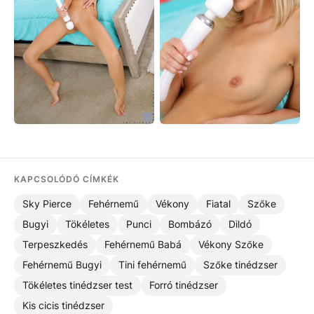
KAPCSOLÓDÓ CÍMKÉK
Sky Pierce
Fehérnemű
Vékony
Fiatal
Szőke
Bugyi
Tökéletes
Punci
Bombázó
Dildó
Terpeszkedés
Fehérnemű Babá
Vékony Szőke
Fehérnemű Bugyi
Tini fehérnemű
Szőke tinédzser
Tökéletes tinédzser test
Forró tinédzser
Kis cicis tinédzser