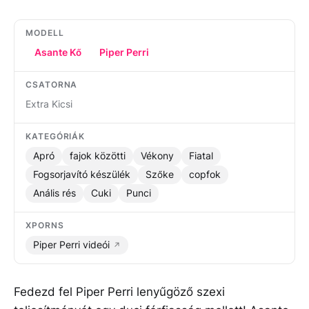
MODELL
Asante Kő
Piper Perri
CSATORNA
Extra Kicsi
KATEGÓRIÁK
Apró
fajok közötti
Vékony
Fiatal
Fogsorjavító készülék
Szőke
copfok
Anális rés
Cuki
Punci
XPORNS
Piper Perri videói
Fedezd fel Piper Perri lenyűgöző szexi