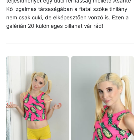
teljesítményét egy duci férfiasság mellett! Asante
Kő izgalmas társaságában a fiatal szőke tinilány
nem csak cuki, de elképesztően vonzó is. Ezen a
galérián 20 különleges pillanat vár rád!