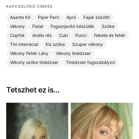
KAPCSOLÓDÓ CÍMKÉK
Asante Kő
Piper Perri
Apró
Fajok közötti
Vékony
Fiatal
Fogsorjavító készülék
Szőke
Copfok
Anális rés
Cuki
Punci
Fekete és fehér
Tini interracial
Kis szőke
Szuper vékony
Vékony Fehér Lány
Vékony tinédzser
Vékony szőke tinédzser
Tinédzser fogszabályzó
Tetszhet ez is...