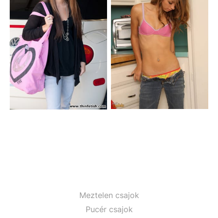
Meztelen csajok
Pucér csajok