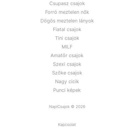
Csupasz csajok
Forró meztelen nők
Dögös meztelen lányok
Fiatal csajok
Tini csajok
MILF
Amatőr csajok
Szexi csajok
Szőke csajok
Nagy cicik
Punci képek
NapiCsajok © 2026
Kapcsolat