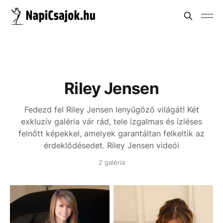
Riley Jensen
Fedezd fel Riley Jensen lenyűgöző világát! Két
exkluzív galéria vár rád, tele izgalmas és ízléses
felnőtt képekkel, amelyek garantáltan felkeltik az
érdeklődésedet.
Riley Jensen videói
2 galéria