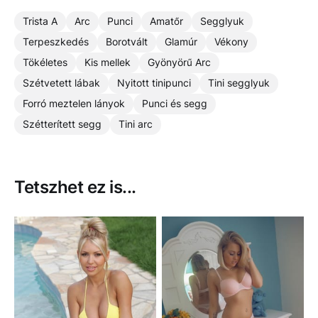
Trista A
Arc
Punci
Amatőr
Segglyuk
Terpeszkedés
Borotvált
Glamúr
Vékony
Tökéletes
Kis mellek
Gyönyörű Arc
Szétvetett lábak
Nyitott tinipunci
Tini segglyuk
Forró meztelen lányok
Punci és segg
Szétterített segg
Tini arc
Tetszhet ez is...