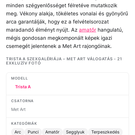
minden szégyenlősséget félretéve mutatkozik
meg. Vékony alakja, tökéletes vonalai és gyönyörű
arca garantálják, hogy ez a felvételsorozat
maradandó élményt nyújt. Az
amatőr
hangulatú,
mégis gondosan megkomponált képek igazi
csemegét jelentenek a Met Art rajongóinak.
TRISTA A SZEXGALÉRIÁJA – MET ART VÁLOGATÁS - 21
EXKLUZÍV FOTÓ
MODELL
Trista A
CSATORNA
Met Art
KATEGÓRIÁK
Arc
Punci
Amatőr
Segglyuk
Terpeszkedés