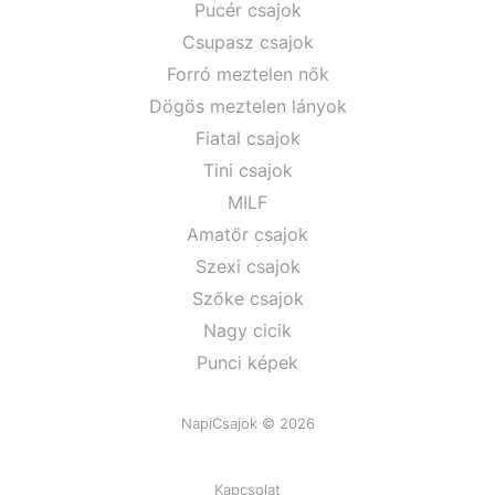
Pucér csajok
Csupasz csajok
Forró meztelen nők
Dögös meztelen lányok
Fiatal csajok
Tini csajok
MILF
Amatőr csajok
Szexi csajok
Szőke csajok
Nagy cicik
Punci képek
NapiCsajok © 2026
Kapcsolat