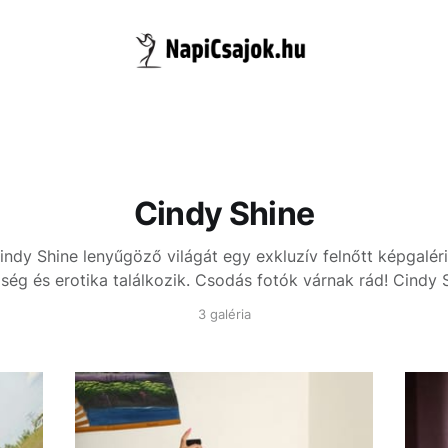
Cindy Shine
indy Shine lenyűgöző világát egy exkluzív felnőtt képgaléri
ség és erotika találkozik. Csodás fotók várnak rád!
Cindy S
3 galéria