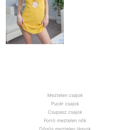
Meztelen csajok
Pucér csajok
Csupasz csajok
Forró meztelen nők
Dögös meztelen lányok