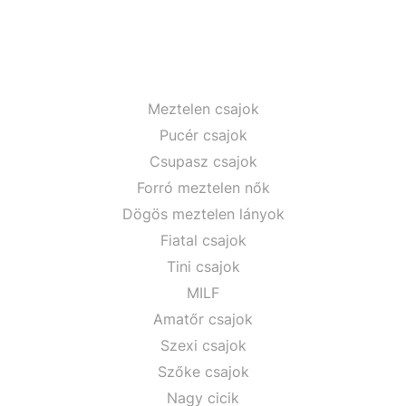
Meztelen csajok
Pucér csajok
Csupasz csajok
Forró meztelen nők
Dögös meztelen lányok
Fiatal csajok
Tini csajok
MILF
Amatőr csajok
Szexi csajok
Szőke csajok
Nagy cicik