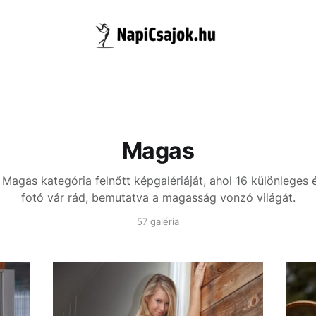
Magas
 Magas kategória felnőtt képgalériáját, ahol 16 különleges
fotó vár rád, bemutatva a magasság vonzó világát.
57 galéria