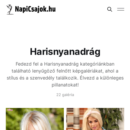
Harisnyanadrág
Fedezd fel a Harisnyanadrág kategóriánkban
található lenyűgöző felnőtt képgalériákat, ahol a
stílus és a szenvedély találkozik. Élvezd a különleges
pillanatokat!
22 galéria