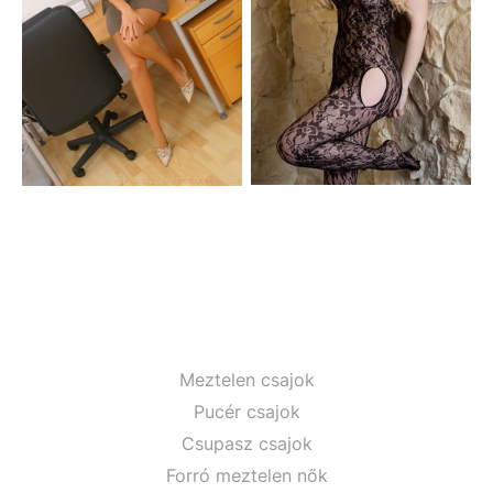
Meztelen csajok
Pucér csajok
Csupasz csajok
Forró meztelen nők