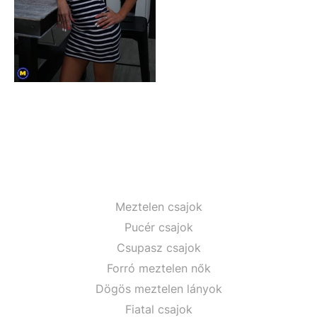
Meztelen csajok
Pucér csajok
Csupasz csajok
Forró meztelen nők
Dögös meztelen lányok
Fiatal csajok