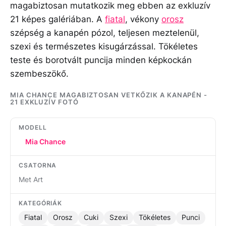
magabiztosan mutatkozik meg ebben az exkluzív
21 képes galériában. A
fiatal
, vékony
orosz
szépség a kanapén pózol, teljesen meztelenül,
szexi és természetes kisugárzással. Tökéletes
teste és borotvált puncija minden képkockán
szembeszökő.
MIA CHANCE MAGABIZTOSAN VETKŐZIK A KANAPÉN -
21 EXKLUZÍV FOTÓ
MODELL
Mia Chance
CSATORNA
Met Art
KATEGÓRIÁK
Fiatal
Orosz
Cuki
Szexi
Tökéletes
Punci