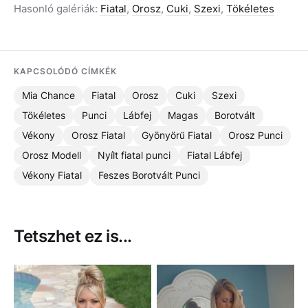
Hasonló galériák:
Fiatal
,
Orosz
,
Cuki
,
Szexi
,
Tökéletes
KAPCSOLÓDÓ CÍMKÉK
Mia Chance
Fiatal
Orosz
Cuki
Szexi
Tökéletes
Punci
Lábfej
Magas
Borotvált
Vékony
Orosz Fiatal
Gyönyörű Fiatal
Orosz Punci
Orosz Modell
Nyílt fiatal punci
Fiatal Lábfej
Vékony Fiatal
Feszes Borotvált Punci
Tetszhet ez is...