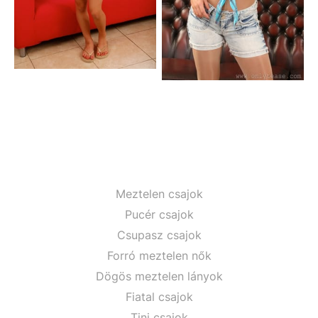
Meztelen csajok
Pucér csajok
Csupasz csajok
Forró meztelen nők
Dögös meztelen lányok
Fiatal csajok
Tini csajok