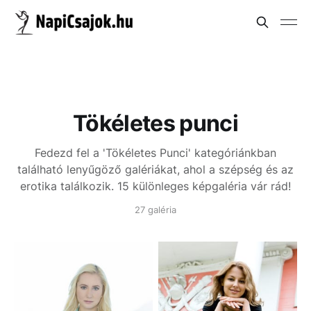
Tökéletes punci
Fedezd fel a 'Tökéletes Punci' kategóriánkban
található lenyűgöző galériákat, ahol a szépség és az
erotika találkozik. 15 különleges képgaléria vár rád!
27 galéria