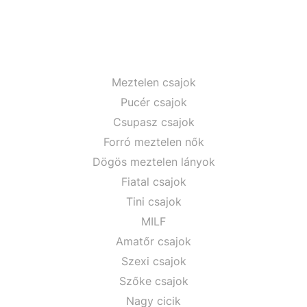
Meztelen csajok
Pucér csajok
Csupasz csajok
Forró meztelen nők
Dögös meztelen lányok
Fiatal csajok
Tini csajok
MILF
Amatőr csajok
Szexi csajok
Szőke csajok
Nagy cicik