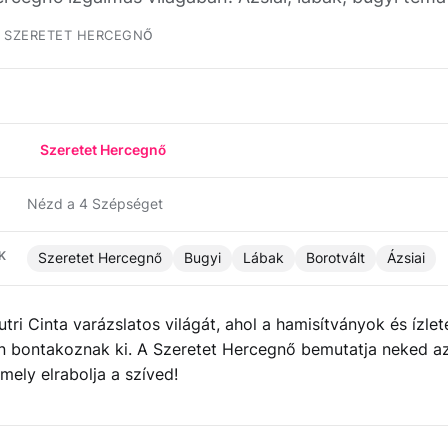
SZERETET HERCEGNŐ
Szeretet Hercegnő
Nézd a 4 Szépséget
K
Szeretet Hercegnő
Bugyi
Lábak
Borotvált
Ázsiai
utri Cinta varázslatos világát, ahol a hamisítványok és ízle
n bontakoznak ki. A Szeretet Hercegnő bemutatja neked a
mely elrabolja a szíved!