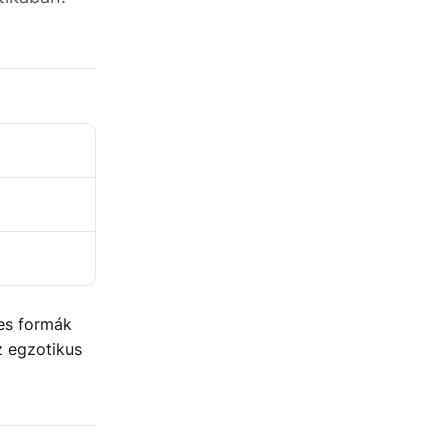
tes formák
z egzotikus