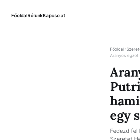
Főoldal
Rólunk
Kapcsolat
Főoldal
Szeret
Aranyos egzotik
Aran
Putr
hamis
egy 
Fedezd fel 
Szeretet He