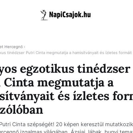
et Hercegnő
us tinédzser Putri Cinta megmutatja a hamisítványait és ízletes formái
yos egzotikus tinédzser
i Cinta megmutatja a
ítványait és ízletes for
szólóban
Putri Cinta szépségét! 20 képen keresztül mutatkozik
rcegnő izgalmas világában. Ázsiai, lábak, bugyi tema