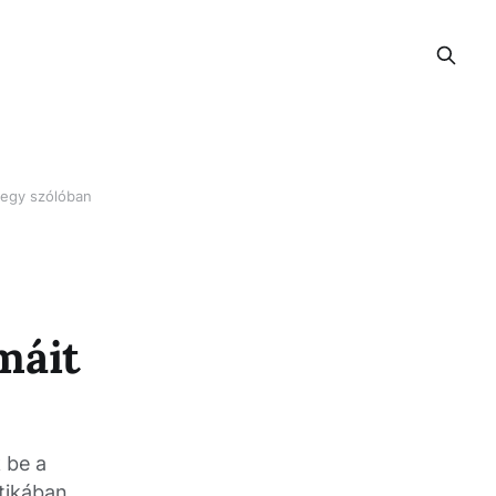
t egy szólóban
máit
 be a
tikában.