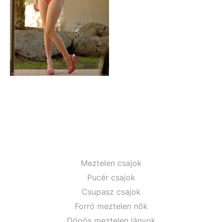
Meztelen csajok
Pucér csajok
Csupasz csajok
Forró meztelen nők
Dögös meztelen lányok