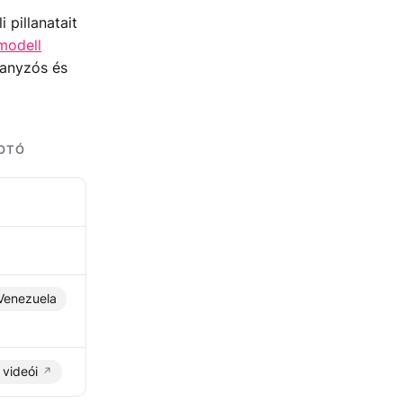
 pillanatait
modell
hanyzós és
FOTÓ
Venezuela
 videói