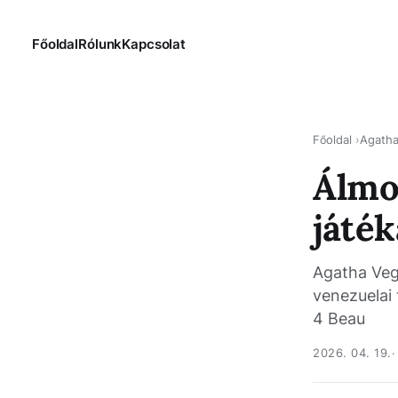
Főoldal
Rólunk
Kapcsolat
Főoldal
Agath
Álmo
játé
Agatha Vega
venezuelai
4 Beau
2026. 04. 19.