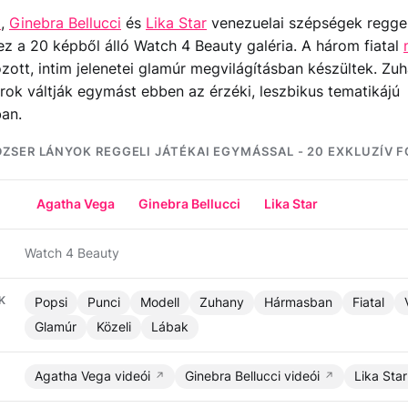
a
,
Ginebra Bellucci
és
Lika Star
venezuelai szépségek reggeli
ez a 20 képből álló Watch 4 Beauty galéria. A három fiatal
ózott, intim jelenetei glamúr megvilágításban készültek. Zu
ok váltják egymást ebben az érzéki, leszbikus tematikájú
ban.
ZSER LÁNYOK REGGELI JÁTÉKAI EGYMÁSSAL - 20 EXKLUZÍV 
Agatha Vega
Ginebra Bellucci
Lika Star
Watch 4 Beauty
K
Popsi
Punci
Modell
Zuhany
Hármasban
Fiatal
Glamúr
Közeli
Lábak
Agatha Vega videói
Ginebra Bellucci videói
Lika Star