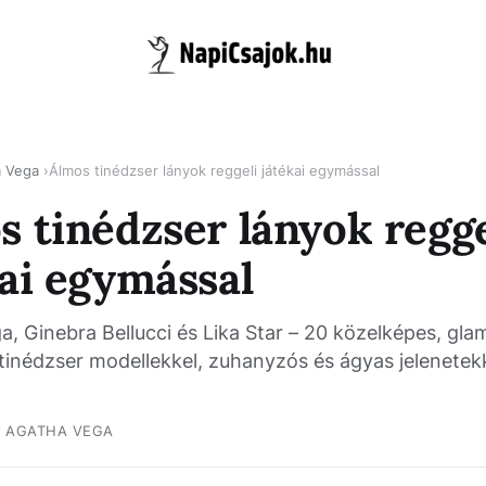
a Vega
Álmos tinédzser lányok reggeli játékai egymással
s tinédzser lányok regge
kai egymással
, Ginebra Bellucci és Lika Star – 20 közelképes, glam
 tinédzser modellekkel, zuhanyzós és ágyas jelenetek
AGATHA VEGA