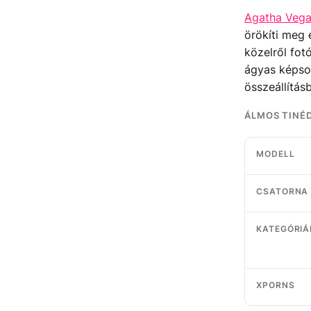
Agatha Veg
örökíti meg 
közelről fot
ágyas képsor
összeállítás
ÁLMOS TINÉD
MODELL
CSATORNA
KATEGÓRIÁ
XPORNS