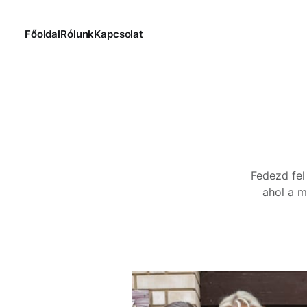
Főoldal
Rólunk
Kapcsolat
Fedezd fel
ahol a m