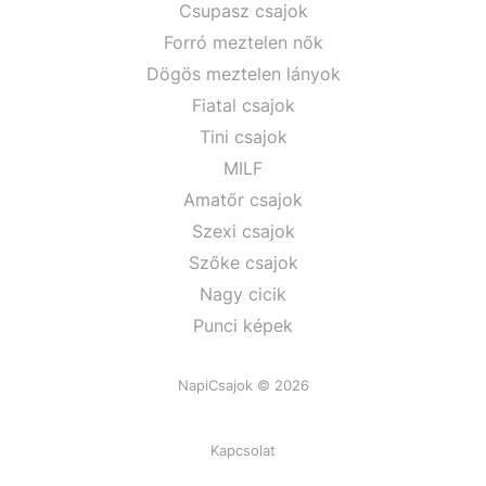
Csupasz csajok
Forró meztelen nők
Dögös meztelen lányok
Fiatal csajok
Tini csajok
MILF
Amatőr csajok
Szexi csajok
Szőke csajok
Nagy cicik
Punci képek
NapiCsajok © 2026
Kapcsolat