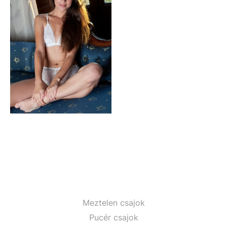
Meztelen csajok
Pucér csajok