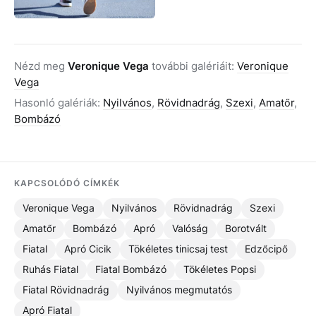
Nézd meg
Veronique Vega
további galériáit:
Veronique
Vega
Hasonló galériák:
Nyilvános
,
Rövidnadrág
,
Szexi
,
Amatőr
,
Bombázó
KAPCSOLÓDÓ CÍMKÉK
Veronique Vega
Nyilvános
Rövidnadrág
Szexi
Amatőr
Bombázó
Apró
Valóság
Borotvált
Fiatal
Apró Cicik
Tökéletes tinicsaj test
Edzőcipő
Ruhás Fiatal
Fiatal Bombázó
Tökéletes Popsi
Fiatal Rövidnadrág
Nyilvános megmutatós
Apró Fiatal