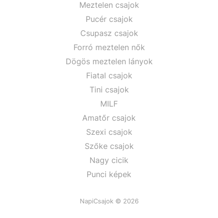
Meztelen csajok
Pucér csajok
Csupasz csajok
Forró meztelen nők
Dögös meztelen lányok
Fiatal csajok
Tini csajok
MILF
Amatőr csajok
Szexi csajok
Szőke csajok
Nagy cicik
Punci képek
NapiCsajok © 2026