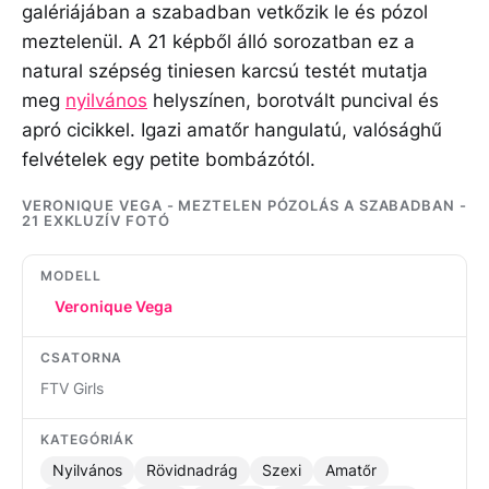
galériájában a szabadban vetkőzik le és pózol
meztelenül. A 21 képből álló sorozatban ez a
natural szépség tiniesen karcsú testét mutatja
meg
nyilvános
helyszínen, borotvált puncival és
apró cicikkel. Igazi amatőr hangulatú, valósághű
felvételek egy petite bombázótól.
VERONIQUE VEGA - MEZTELEN PÓZOLÁS A SZABADBAN -
21 EXKLUZÍV FOTÓ
MODELL
Veronique Vega
CSATORNA
FTV Girls
KATEGÓRIÁK
Nyilvános
Rövidnadrág
Szexi
Amatőr