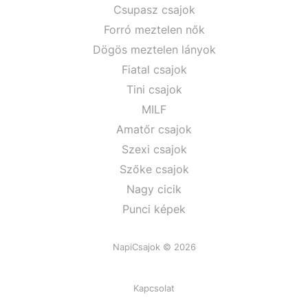
Csupasz csajok
Forró meztelen nők
Dögös meztelen lányok
Fiatal csajok
Tini csajok
MILF
Amatőr csajok
Szexi csajok
Szőke csajok
Nagy cicik
Punci képek
NapiCsajok © 2026
Kapcsolat