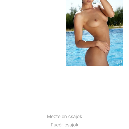
Meztelen csajok
Pucér csajok