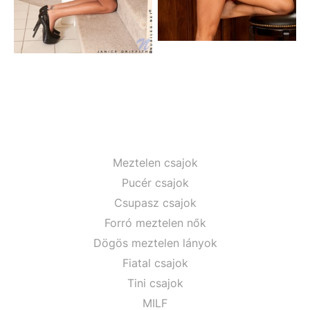
Meztelen csajok
Pucér csajok
Csupasz csajok
Forró meztelen nők
Dögös meztelen lányok
Fiatal csajok
Tini csajok
MILF