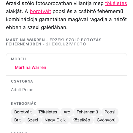
érzéki szóló fotósorozatban villantja meg
tökéletes
alakját. A
borotvált
popsi és a csábító fehérnemű
kombinációja garantáltan magával ragadja a nézőt
ebben a szexi galériában.
MARTINA WARREN – ÉRZÉKI SZÓLÓ FOTÓZÁS
FEHÉRNEMŰBEN - 21 EXKLUZÍV FOTÓ
MODELL
Martina Warren
CSATORNA
Adult Prime
KATEGÓRIÁK
Borotvált
Tökéletes
Arc
Fehérnemű
Popsi
Brit
Szexi
Nagy Cicik
Közelkép
Gyönyörű