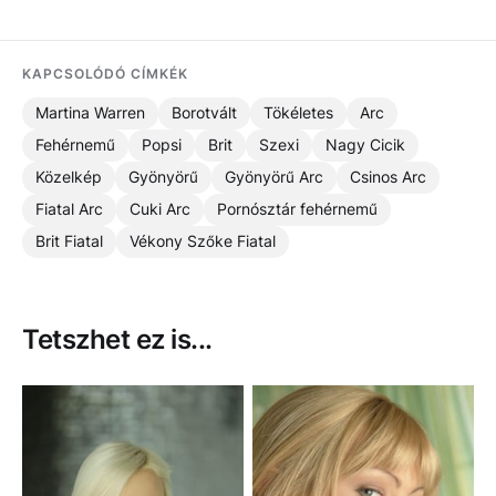
KAPCSOLÓDÓ CÍMKÉK
Martina Warren
Borotvált
Tökéletes
Arc
Fehérnemű
Popsi
Brit
Szexi
Nagy Cicik
Közelkép
Gyönyörű
Gyönyörű Arc
Csinos Arc
Fiatal Arc
Cuki Arc
Pornósztár fehérnemű
Brit Fiatal
Vékony Szőke Fiatal
Tetszhet ez is...