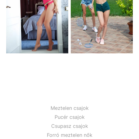
Meztelen csajok
Pucér csajok
Csupasz csajok
Forró meztelen nők