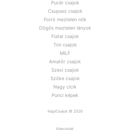
Pucér csajok
Csupasz csajok
Forró meztelen nők
Dögös meztelen lányok
Fiatal csajok
Tini csajok
MILF
Amatőr csajok
Szexi csajok
Szőke csajok
Nagy cicik
Punci képek
NapiCsajok © 2026
Kapcsolat