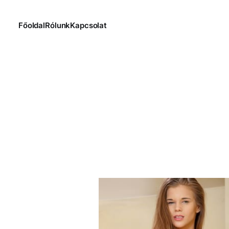
Főoldal
Rólunk
Kapcsolat