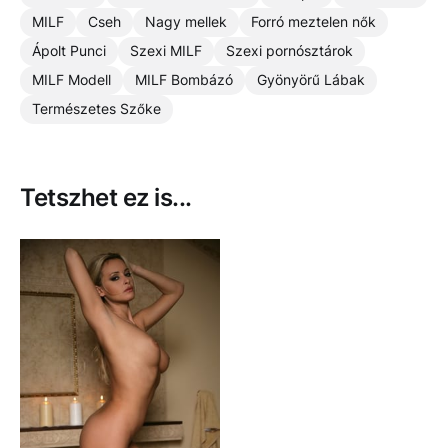
MILF
Cseh
Nagy mellek
Forró meztelen nők
Ápolt Punci
Szexi MILF
Szexi pornósztárok
MILF Modell
MILF Bombázó
Gyönyörű Lábak
Természetes Szőke
Tetszhet ez is...