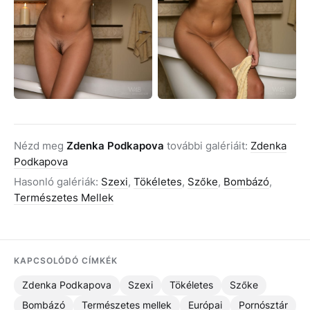
Nézd meg
Zdenka Podkapova
további galériáit:
Zdenka
Podkapova
Hasonló galériák:
Szexi
,
Tökéletes
,
Szőke
,
Bombázó
,
Természetes Mellek
KAPCSOLÓDÓ CÍMKÉK
Zdenka Podkapova
Szexi
Tökéletes
Szőke
Bombázó
Természetes mellek
Európai
Pornósztár