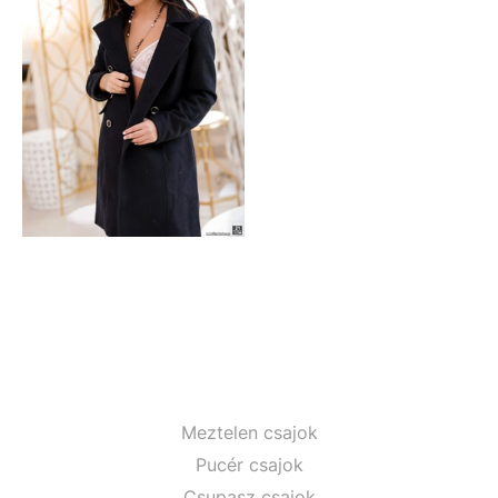
Meztelen csajok
Pucér csajok
Csupasz csajok