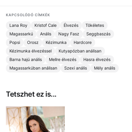
KAPCSOLÓDÓ CÍMKÉK
Lana Roy
Kristof Cale
Élvezés
Tökéletes
Magassarkú
Anális
Nagy Fasz
Seggbaszás
Popsi
Orosz
Kézimunka
Hardcore
Kézimunka élvezéssel
Kutyapózban análisan
Barna hajú anális
Mellre élvezés
Hasra élvezés
Magassarkúban análisan
Szexi anális
Mély anális
Tetszhet ez is...