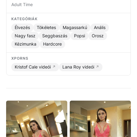
Adult Time
KATEGÓRIÁK
Élvezés
Tökéletes
Magassarkú
Anális
Nagy fasz
Seggbaszás
Popsi
Orosz
Kézimunka
Hardcore
XPORNS
Kristof Cale videói
Lana Roy videói