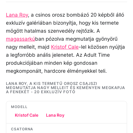
Lana Roy
, a csinos orosz bombázó 20 képből álló
exkluzív galériában bizonyítja, hogy kis termete
mögött hatalmas szenvedély rejtőzik. A
magassarkú
ban pózolva megmutatja gyönyörű
nagy melleit, majd
Kristof Cale
-lel közösen nyújtja
a legforróbb anális jelenetet. Az Adult Time
produkciójában minden kép gondosan
megkomponált, hardcore élményekkel teli.
LANA ROY, A KIS TERMETŰ OROSZ CSAJSZI
MEGMUTATJA NAGY MELLEIT ÉS KEMÉNYEN MEGKAPJA
A FENEKÉT - 20 EXKLUZÍV FOTÓ
MODELL
Kristof Cale
Lana Roy
CSATORNA