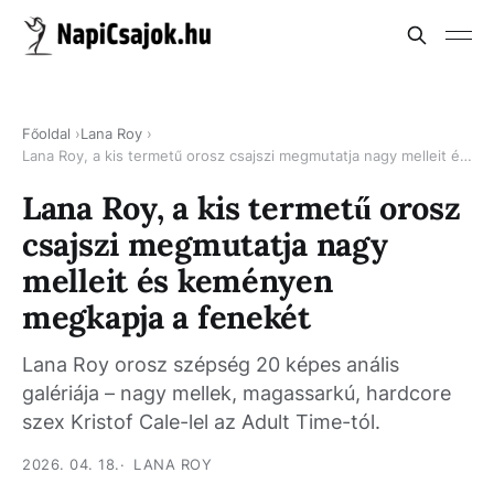
Főoldal
Lana Roy
Lana Roy, a kis termetű orosz csajszi megmutatja nagy melleit és keményen megkapja a fenekét
Lana Roy, a kis termetű orosz
csajszi megmutatja nagy
melleit és keményen
megkapja a fenekét
Lana Roy orosz szépség 20 képes anális
galériája – nagy mellek, magassarkú, hardcore
szex Kristof Cale-lel az Adult Time-tól.
2026. 04. 18.
LANA ROY