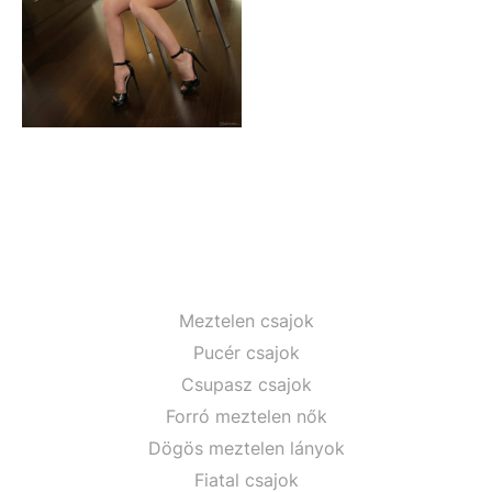
Meztelen csajok
Pucér csajok
Csupasz csajok
Forró meztelen nők
Dögös meztelen lányok
Fiatal csajok