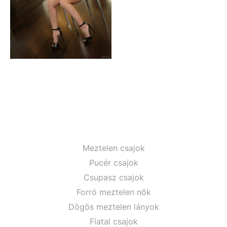
Meztelen csajok
Pucér csajok
Csupasz csajok
Forró meztelen nők
Dögös meztelen lányok
Fiatal csajok