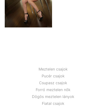
Meztelen csajok
Pucér csajok
Csupasz csajok
Forró meztelen nők
Dögös meztelen lányok
Fiatal csajok