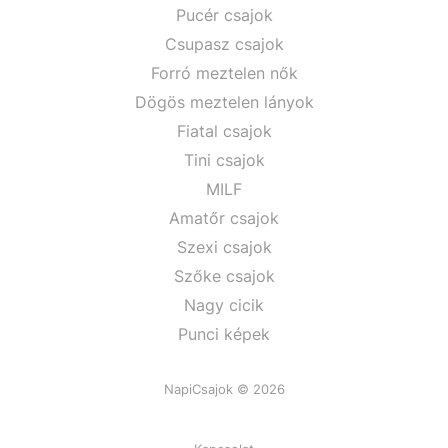
Pucér csajok
Csupasz csajok
Forró meztelen nők
Dögös meztelen lányok
Fiatal csajok
Tini csajok
MILF
Amatőr csajok
Szexi csajok
Szőke csajok
Nagy cicik
Punci képek
NapiCsajok © 2026