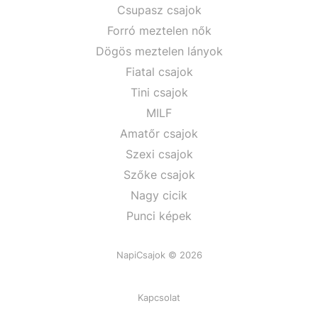
Csupasz csajok
Forró meztelen nők
Dögös meztelen lányok
Fiatal csajok
Tini csajok
MILF
Amatőr csajok
Szexi csajok
Szőke csajok
Nagy cicik
Punci képek
NapiCsajok © 2026
Kapcsolat