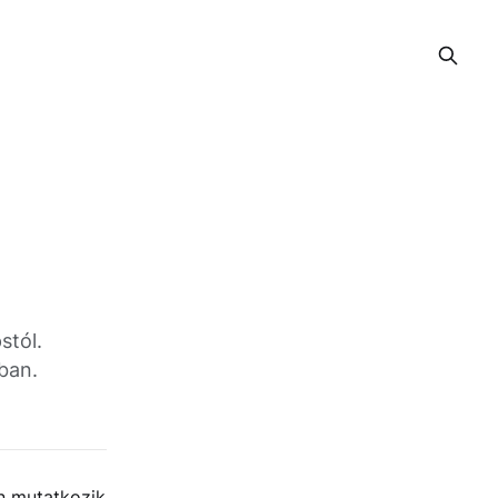
stól.
ban.
ón mutatkozik