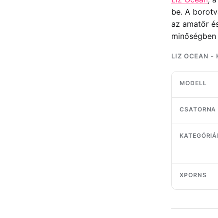
be. A borot
az amatőr és
minőségben k
LIZ OCEAN -
MODELL
CSATORNA
KATEGÓRIÁ
XPORNS