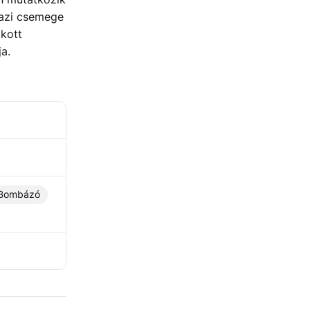
gazi csemege
okott
a.
Bombázó