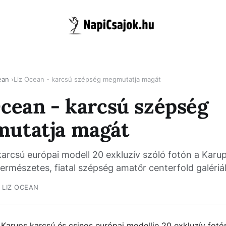
ean
Liz Ocean - karcsú szépség megmutatja magát
Ocean - karcsú szépség
utatja magát
arcsú európai modell 20 exkluzív szóló fotón a Karup
természetes, fiatal szépség amatőr centerfold galériá
LIZ OCEAN
a Karups karcsú és csinos európai modellje 20 exkluzív fot