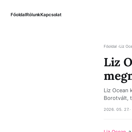
Főoldal
Rólunk
Kapcsolat
Főoldal
Liz Oc
Liz 
megm
Liz Ocean k
Borotvált, 
2026. 05. 27.
Liz Ocean
, 