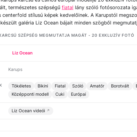
vált, természetes szépségű
fiatal
lány szóló fotósorozata i
 centerfold stílusú képek kedvelőinek. A Karupstól megsz
észült galéria Liz Ocean bájait minden szögből megmutatj
 KARCSÚ SZÉPSÉG MEGMUTATJA MAGÁT - 20 EXKLUZÍV FOTÓ
Liz Ocean
Karups
K
Tökéletes
Bikini
Fiatal
Szóló
Amatőr
Borotvált
Középponti modell
Cuki
Európai
Liz Ocean videói