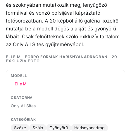
és szoknyában mutatkozik meg, lenyűgöző
formáival és vonzó pofsijával kápráztató
fotósorozatban. A 20 képből álló galéria közelről
mutatja be a modell dögös alakját és gyönyörű
lábait. Csak felnőtteknek szóló exkluzív tartalom
az Only All Sites gyűjteményéből.
ELLE M - FORRÓ FORMÁK HARISNYANADRÁGBAN - 20
EXKLUZÍV FOTÓ
MODELL
Elle M
CSATORNA
Only All Sites
KATEGÓRIÁK
Szőke
Szóló
Gyönyörű
Harisnyanadrág