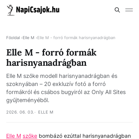
Főoldal
Elle M
Elle M - forró formák harisnyanadrágban
Elle M - forró formák
harisnyanadrágban
Elle M szőke modell harisnyanadrágban és
szoknyában – 20 exkluzív fotó a forró
formákról és csábos bugyiról az Only All Sites
gyűjteményéből.
2026. 06. 03.
ELLE M
Elle M
szőke
bombázó ezúttal harisnyanadrágban