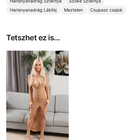
Harisnyanadrág Szoknya
Szőke Szoknya
Harisnyanadrág Lábfej
Meztelen
Csupasz csajok
Tetszhet ez is...