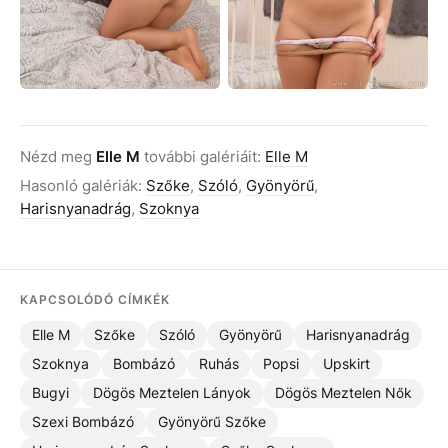
Nézd meg
Elle M
további galériáit:
Elle M
Hasonló galériák:
Szőke
,
Szóló
,
Gyönyörű
,
Harisnyanadrág
,
Szoknya
KAPCSOLÓDÓ CÍMKÉK
Elle M
Szőke
Szóló
Gyönyörű
Harisnyanadrág
Szoknya
Bombázó
Ruhás
Popsi
Upskirt
Bugyi
Dögös Meztelen Lányok
Dögös Meztelen Nők
Szexi Bombázó
Gyönyörű Szőke