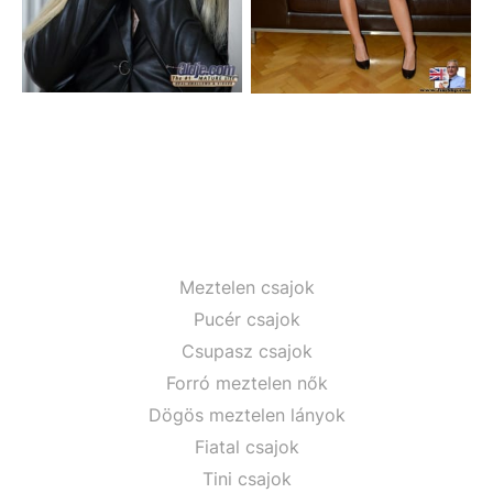
Meztelen csajok
Pucér csajok
Csupasz csajok
Forró meztelen nők
Dögös meztelen lányok
Fiatal csajok
Tini csajok