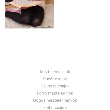
Meztelen csajok
Pucér csajok
Csupasz csajok
Forró meztelen nők
Dögös meztelen lányok
Fiatal csajok