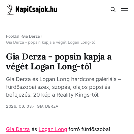
Főoldal
Gia Derza
Gia Derza - popsin kapja a végét Logan Long-tól
Gia Derza - popsin kapja a
végét Logan Long-tól
Gia Derza és Logan Long hardcore galériája –
fürdőszobai szex, szopás, olajos popsi és
befejezés. 20 kép a Reality Kings-től.
2026. 06. 03.
GIA DERZA
Gia Derza
és
Logan Long
forró fürdőszobai