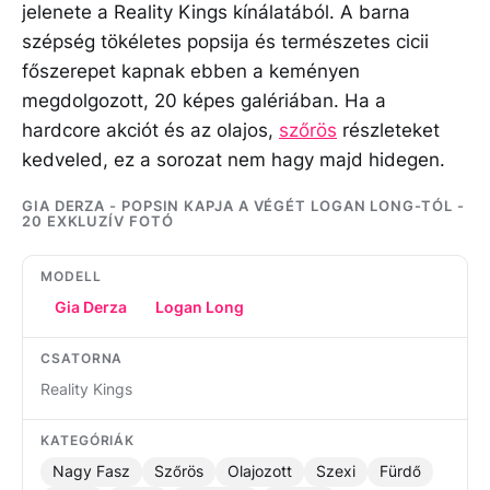
jelenete a Reality Kings kínálatából. A barna
szépség tökéletes popsija és természetes cicii
főszerepet kapnak ebben a keményen
megdolgozott, 20 képes galériában. Ha a
hardcore akciót és az olajos,
szőrös
részleteket
kedveled, ez a sorozat nem hagy majd hidegen.
GIA DERZA - POPSIN KAPJA A VÉGÉT LOGAN LONG-TÓL -
20 EXKLUZÍV FOTÓ
MODELL
Gia Derza
Logan Long
CSATORNA
Reality Kings
KATEGÓRIÁK
Nagy Fasz
Szőrös
Olajozott
Szexi
Fürdő