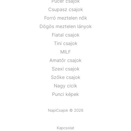
Pucér csajok
Csupasz csajok
Forró meztelen nők
Dögös meztelen lányok
Fiatal csajok
Tini csajok
MILF
Amatőr csajok
Szexi csajok
Szőke csajok
Nagy cicik
Punci képek
NapiCsajok © 2026
Kapcsolat