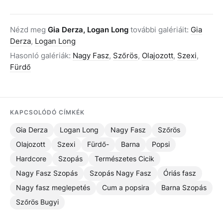
Nézd meg
Gia Derza, Logan Long
további galériáit:
Gia
Derza
,
Logan Long
Hasonló galériák:
Nagy Fasz
,
Szőrös
,
Olajozott
,
Szexi
,
Fürdő
KAPCSOLÓDÓ CÍMKÉK
Gia Derza
Logan Long
Nagy Fasz
Szőrös
Olajozott
Szexi
Fürdő-
Barna
Popsi
Hardcore
Szopás
Természetes Cicik
Nagy Fasz Szopás
Szopás Nagy Fasz
Óriás fasz
Nagy fasz meglepetés
Cum a popsira
Barna Szopás
Szőrös Bugyi