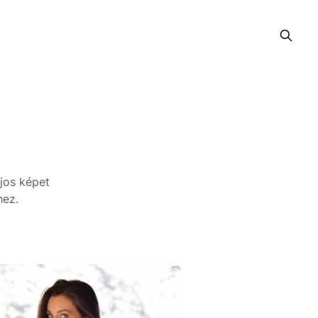
ájos képet
hez.