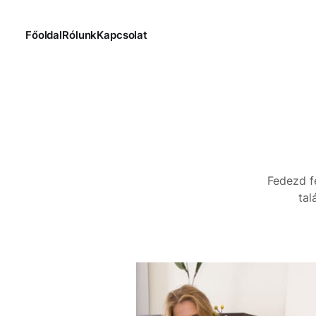
Főoldal
Rólunk
Kapcsolat
Fedezd fe
tal