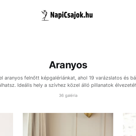
Aranyos
l aranyos felnőtt képgalériánkat, ahol 19 varázslatos és b
álhatsz. Ideális hely a szívhez közel álló pillanatok élvezeté
36 galéria