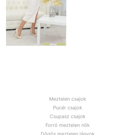
Meztelen csajok
Pucér csajok
Csupasz csajok
Forró meztelen nők
Dögös meztelen lányok