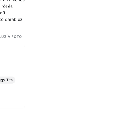
iról és
égű
ező darab ez
LUZÍV FOTÓ
gy Tits