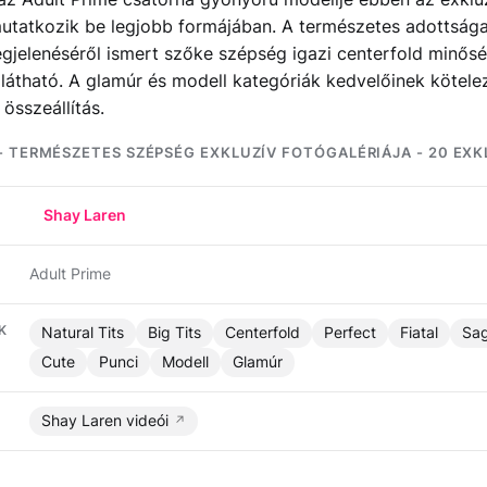
utatkozik be legjobb formájában. A természetes adottsága
gjelenéséről ismert szőke szépség igazi centerfold minős
 látható. A glamúr és modell kategóriák kedvelőinek kötel
összeállítás.
- TERMÉSZETES SZÉPSÉG EXKLUZÍV FOTÓGALÉRIÁJA - 20 EXK
Shay Laren
Adult Prime
K
Natural Tits
Big Tits
Centerfold
Perfect
Fiatal
Sag
Cute
Punci
Modell
Glamúr
Shay Laren videói