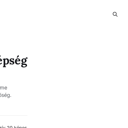
épség
ime
őség.
zív 20 képes