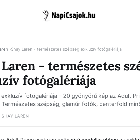
aren
Shay Laren - természetes szépség exkluzív fotógalériája
 Laren - természetes sz
zív fotógalériája
exkluzív fotógalériája – 20 gyönyörű kép az Adult Pr
. Természetes szépség, glamúr fotók, centerfold min
SHAY LAREN
 az Adult Prime csatorna gyönyörű modellje ebben az exklu