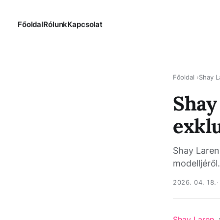
Főoldal
Rólunk
Kapcsolat
Főoldal
Shay L
Shay
exklu
Shay Laren 
modelljéről
2026. 04. 18.
Shay Laren
,