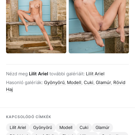
Nézd meg
Lilit Ariel
további galériáit:
Lilit Ariel
Hasonló galériák:
Gyönyörű
,
Modell
,
Cuki
,
Glamúr
,
Rövid
Haj
KAPCSOLÓDÓ CÍMKÉK
Lilit Ariel
Gyönyörű
Modell
Cuki
Glamúr