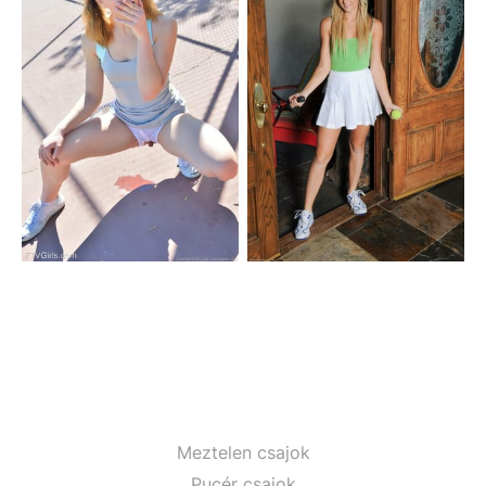
Meztelen csajok
Pucér csajok