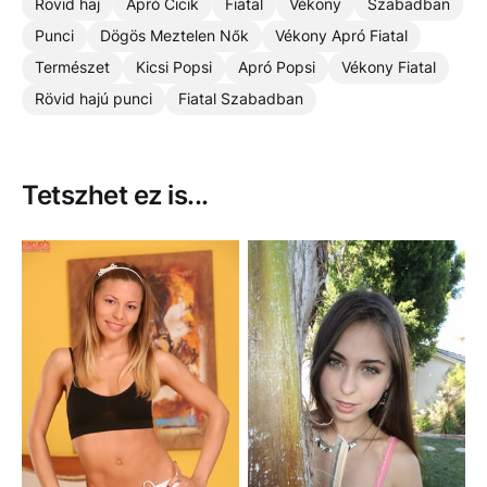
Rövid haj
Apró Cicik
Fiatal
Vékony
Szabadban
Punci
Dögös Meztelen Nők
Vékony Apró Fiatal
Természet
Kicsi Popsi
Apró Popsi
Vékony Fiatal
Rövid hajú punci
Fiatal Szabadban
Tetszhet ez is...