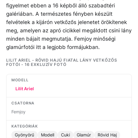
figyelmet ebben a 16 képből álló szabadtéri
galériában. A természetes fényben készült
felvételek a kijárón vetkőzős jelenetet örökítenek
meg, amelyen az apró cicikkel megáldott csini lány
minden bájait megmutatja. Femjoy minőségi
glamúrfotói itt a legjobb formájukban.
LILIT ARIEL - RÖVID HAJÚ FIATAL LÁNY VETKŐZŐS
FOTÓI - 16 EXKLUZÍV FOTÓ
MODELL
Lilit Ariel
CSATORNA
Femjoy
KATEGÓRIÁK
Gyönyörű
Modell
Cuki
Glamúr
Rövid Haj