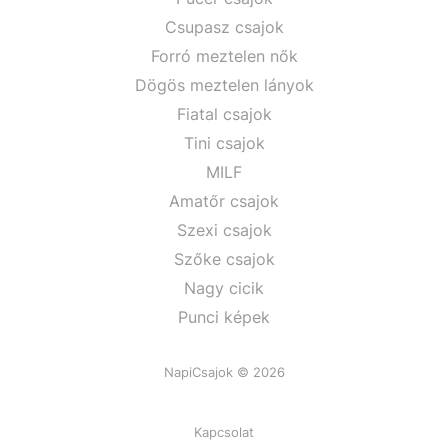
Csupasz csajok
Forró meztelen nők
Dögös meztelen lányok
Fiatal csajok
Tini csajok
MILF
Amatőr csajok
Szexi csajok
Szőke csajok
Nagy cicik
Punci képek
NapiCsajok © 2026
Kapcsolat