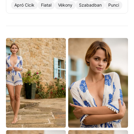
Apró Cicik
Fiatal
Vékony
Szabadban
Punci