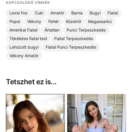
KAPCSOLÓDÓ CÍMKÉK
Lexie Fox
Cuki
Amatőr
Barna
Bugyi
Fiatal
Popsi
Vékony
Fehér
Közelről
Magassarkú
Amerikai Fiatal
Ártatlan
Punci Terpeszkedés
Tökéletes fiatal test
Fiatal Terpeszkedés
Lehúzott bugyi
Fiatal Punci Terpeszkedés
Vékony Amatőr
Tetszhet ez is...