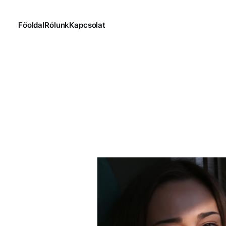
Főoldal
Rólunk
Kapcsolat