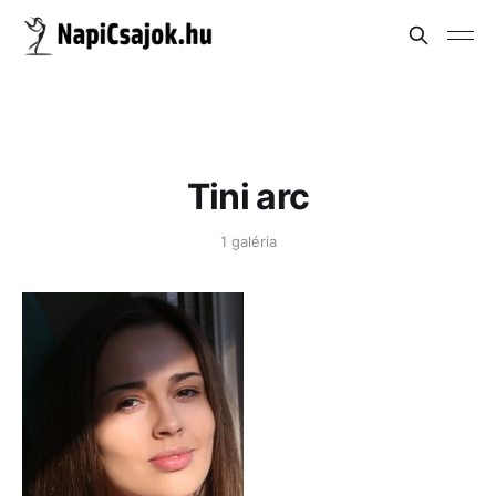
Tini arc
1 galéria