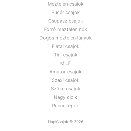
Meztelen csajok
Pucér csajok
Csupasz csajok
Forró meztelen nők
Dögös meztelen lányok
Fiatal csajok
Tini csajok
MILF
Amatőr csajok
Szexi csajok
Szőke csajok
Nagy cicik
Punci képek
NapiCsajok © 2026