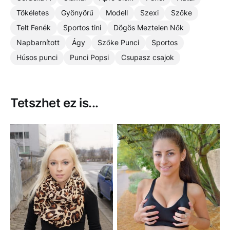
Tökéletes
Gyönyörű
Modell
Szexi
Szőke
Telt Fenék
Sportos tini
Dögös Meztelen Nők
Napbarnított
Ágy
Szőke Punci
Sportos
Húsos punci
Punci Popsi
Csupasz csajok
Tetszhet ez is...