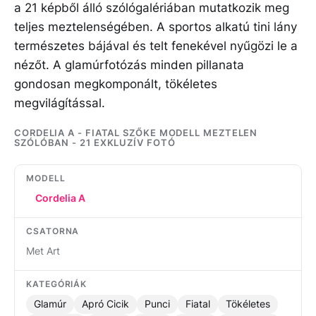
a 21 képből álló szólógalériában mutatkozik meg
teljes meztelenségében. A sportos alkatú tini lány
természetes bájával és telt fenekével nyűgözi le a
nézőt. A glamúrfotózás minden pillanata
gondosan megkomponált, tökéletes
megvilágítással.
CORDELIA A - FIATAL SZŐKE MODELL MEZTELEN
SZÓLÓBAN - 21 EXKLUZÍV FOTÓ
MODELL
Cordelia A
CSATORNA
Met Art
KATEGÓRIÁK
Glamúr
Apró Cicik
Punci
Fiatal
Tökéletes