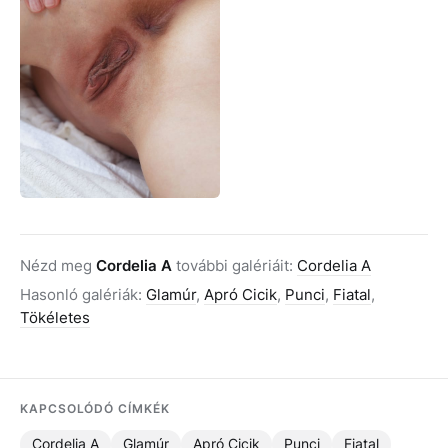
Nézd meg
Cordelia A
további galériáit:
Cordelia A
Hasonló galériák:
Glamúr
,
Apró Cicik
,
Punci
,
Fiatal
,
Tökéletes
KAPCSOLÓDÓ CÍMKÉK
Cordelia A
Glamúr
Apró Cicik
Punci
Fiatal