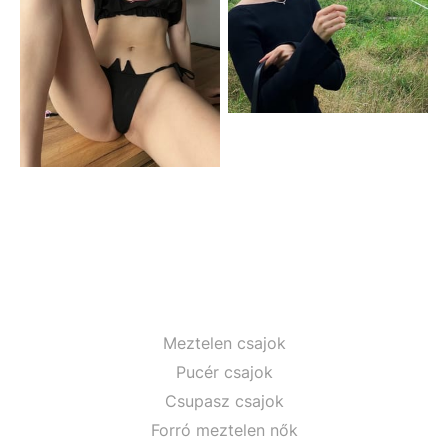
Meztelen csajok
Pucér csajok
Csupasz csajok
Forró meztelen nők